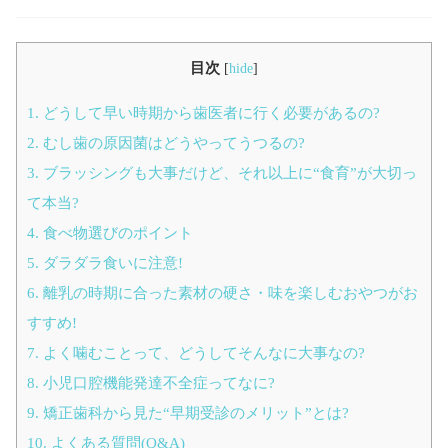
目次
[
hide
]
1.
どうして早い時期から歯医者に行く必要があるの?
2.
むし歯の原因菌はどうやってうつるの?
3.
ブラッシングも大事だけど、それ以上に“食育”が大切っ
て本当?
4.
食べ物選びのポイント
5.
ダラダラ食いに注意!
6.
離乳の時期に合った素材の硬さ・味を楽しむおやつがお
すすめ!
7.
よく噛むことって、どうしてそんなに大事なの?
8.
小児口腔機能発達不全症ってなに?
9.
矯正歯科から見た“早期受診のメリット”とは?
10.
よくある質問(Q&A)