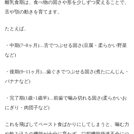
離乳食期は、食べ物の固さや形を少しずつ変えることで、
舌や顎の動きを育てます。
たとえば、
・中期(7~8ヶ月)…舌でつぶせる固さ(豆腐・柔らかい野菜
など)
・後期(9~11ヶ月)…歯ぐきでつぶせる固さ(煮たにんじん・
バナナなど)
・完了期(1歳~1歳半)…前歯で噛み切れる固さ(柔らかいお
にぎり・肉団子など)
これを飛ばしてペースト食ばかりにしてしまうと、噛む力
や飲み込みの機能が十分に育たず、口腔機能発達不全につ