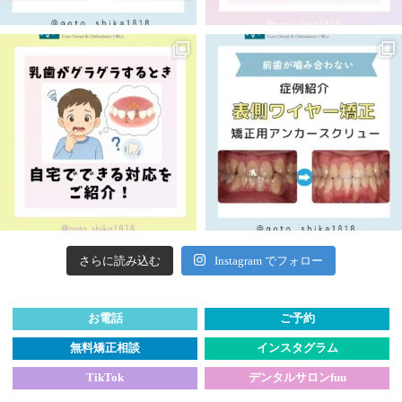
さらに読み込む
Instagram でフォロー
お電話
ご予約
デンタルサロンfuu
無料矯正相談
インスタグラム
TikTok
デンタルサロンfuu