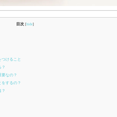
目次
[
hide
]
をつけること
る？
重要なの？
とをするの？
は？